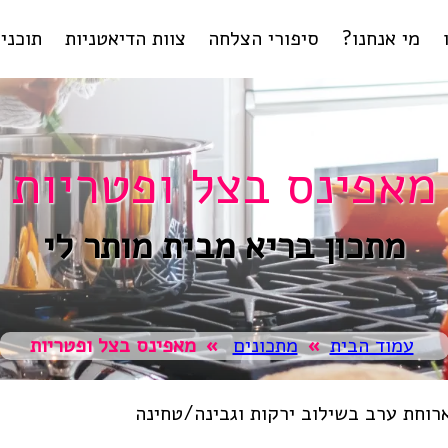
מי אנחנו?
סיפורי הצלחה
צוות הדיאטניות
תוכניו
ליווי
ליר
טיפול
בהפ
תוכנית
ל
מאפינס בצל ופטריות
תחומי מומ
מתכון בריא מבית מותר לי
עמוד הבית
»
מתכונים
»
מאפינס בצל ופטריות
ארוחת ערב בשילוב ירקות וגבינה/טחינה