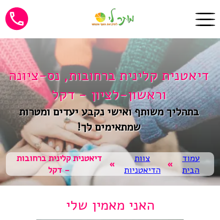
דיאטנית קלינית ברחובות, נס-ציונה
וראשון-לציון - דקל
בתהליך משותף ואישי נקבע יעדים ומטרות
שמתאימים לך!
עמוד
צוות
דיאטנית קלינית ברחובות
»
»
הבית
הדיאטניות
- דקל
האני מאמין שלי