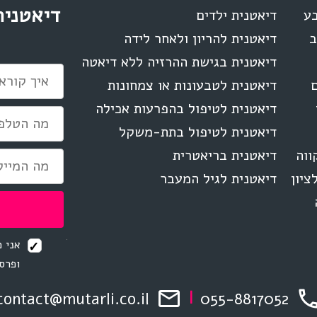
דיאטנית
בע
דיאטנית ילדים
ב
דיאטנית להריון ולאחר לידה
דיאטנית בגישת ההרזיה ללא דיאטה
ם
דיאטנית לטבעונות או צמחונות
דיאטנית לטיפול בהפרעות אכילה
דיאטנית לטיפול בתת-משקל
ווה
דיאטנית בריאטרית
ציון
דיאטנית לגיל המעבר
אני מ
ופרסו
contact@mutarli.co.il
055-8817052
|