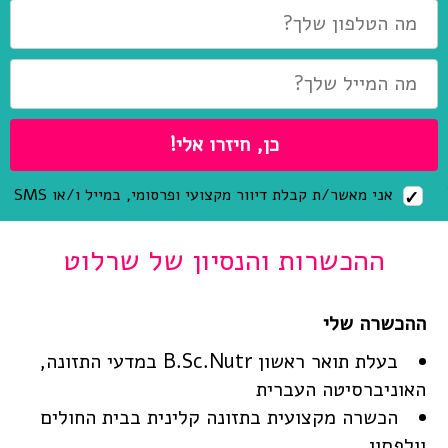
אני מאשר/ת קבלת דיוור מקצועי ופרסומי, במייל ו/או SMS
ההכשרות והנסיון של שרלוט
בעלת תואר ראשון B.Sc.Nutr במדעי התזונה,
האוניברסיטה העברית
הכשרה מקצועית בתזונה קלינית בבית החולים
וולפסון