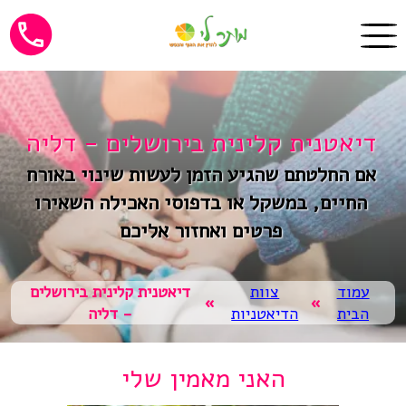
דיאטנית קלינית בירושלים - דליה
אם החלטתם שהגיע הזמן לעשות שינוי באורח
החיים, במשקל או בדפוסי האכילה השאירו
פרטים ואחזור אליכם
עמוד
צוות
דיאטנית קלינית בירושלים
»
»
הבית
הדיאטניות
- דליה
האני מאמין שלי