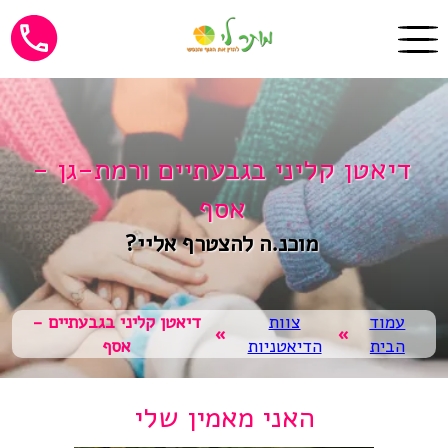
דיאטן קליני בגבעתיים ורמת-גן -
אסף
מוכנ.ה להצטרף אליי?
עמוד
צוות
דיאטן קליני בגבעתיים -
»
»
הבית
הדיאטניות
אסף
האני מאמין שלי